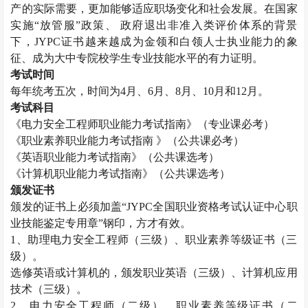
产的实际需要，更加能够适应职场变化和社会发展。在国家
实施“放管服”政策、 政府退出非准入类评价体系的背景
下，
JYPC
证书越来越成为金领和白领人士执业能力的象
征、成为大中专院校学生专业技能水平的有力证明。
考试时间
每年统考五次，时间为
4
月、
6
月、
8
月、
10
月和
12
月。
考试科目
《电力安全工程师职业能力考试指南》（专业课必考）
《职业素养职业能力考试指南 》（公共课必考）
《英语职业能力考试指南》（公共课选考）
《计算机职业能力考试指南》（公共课选考）
颁发证书
颁发的证书上必须加盖“
JYPC
全国职业资格考试认证中心职
业技能鉴定专用章”钢印，方才有效。
1
、助理电力安全工程师（三级）、职业素养等级证书（三
级）。
选修英语或计算机的，颁发职业英语（三级）、计算机应用
技术（三级）。
2
、电力安全工程师（二级）、职业素养等级证书（二