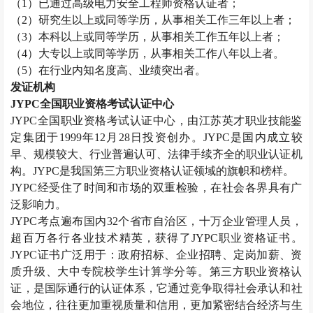
（
1
）已通过高级电力安全工程师资格认证者；
（
2
）研究生以上或同等学历，从事相关工作三年以上者；
（
3
）本科以上或同等学历，从事相关工作五年以上者；
（
4
）大专以上或同等学历，从事相关工作八年以上者。
（
5
）在行业内知名度高、业绩突出者。
发证机构
JYPC
全国职业资格考试认证中心
JYPC
全国职业资格考试认证中心，由江苏英才职业技能鉴
定集团于
1999
年
12
月
28
日投资创办。
JYPC
是国内成立较
早、规模较大、行业普遍认可、法律手续齐全的职业认证机
构。
JYPC
是我国第三方职业资格认证领域的旗帜和榜样。
JYPC
经受住了时间和市场的双重检验，在社会各界具有广
泛影响力。
JYPC
考点遍布国内
32
个省市自治区，十万企业管理人员，
超百万各行各业技术精英，获得了
JYPC
职业资格证书。
JYPC
证书广泛用于：政府招标、企业招聘、定岗加薪、资
质升级、大中专院校学生计算学分等。第三方职业资格认
证，是国际通行的认证体系，它通过竞争取得社会承认和社
会地位，往往更加重视质量和信用，更加紧密结合经济与生