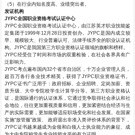
（
5
）在行业内知名度高、业绩突出者。
发证机构
JYPC
全国职业资格考试认证中心
JYPC
全国职业资格考试认证中心，由江苏英才职业技能鉴
定集团于
1999
年
12
月
28
日投资创办。
JYPC
是国内成立较
早、规模较大、行业普遍认可、法律手续齐全的职业认证机
构。
JYPC
是我国第三方职业资格认证领域的旗帜和榜样。
JYPC
经受住了时间和市场的双重检验，在社会各界具有广
泛影响力。
JYPC
考点遍布国内
32
个省市自治区，十万企业管理人员，
超百万各行各业技术精英，获得了
JYPC
职业资格证书。
JYPC
证书广泛用于：政府招标、企业招聘、定岗加薪、资
质升级、大中专院校学生计算学分等。第三方职业资格认
证，是国际通行的认证体系，它通过竞争取得社会承认和社
会地位，往往更加重视质量和信用，更加紧密结合经济与生
产的实际需要，更加能够适应职场变化和社会发展。在国家
实施“放管服”政策、 政府退出非准入类评价体系的背景下，
JYPC
证书越来越成为金领和白领人士执业能力的象征、成
为大中专院校学生专业技能水平的有力证明。