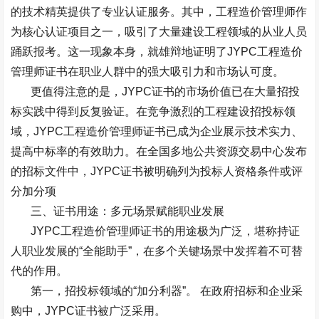
的技术精英提供了专业认证服务。其中，工程造价管理师作
为核心认证项目之一，吸引了大量建设工程领域的从业人员
踊跃报考。这一现象本身，就雄辩地证明了
JYPC
工程造价
管理师证书在职业人群中的强大吸引力和市场认可度。
更值得注意的是，
JYPC
证书的市场价值已在大量招投
标实践中得到反复验证。在竞争激烈的工程建设招投标领
域，
JYPC
工程造价管理师证书已成为企业展示技术实力、
提高中标率的有效助力。在全国多地公共资源交易中心发布
的招标文件中，
JYPC
证书被明确列为投标人资格条件或评
分加分项
三、证书用途：多元场景赋能职业发展
JYPC
工程造价管理师证书的用途极为广泛，堪称持证
人职业发展的
“
全能助手
”
，在多个关键场景中发挥着不可替
代的作用。
第一，招投标领域的
“
加分利器
”
。
在政府招标和企业采
购中，
JYPC
证书被广泛采用。