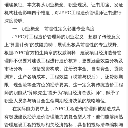
璀璨象征。本文将从职业概念、职业现况、证书用途、发证
机构社会影响四个维度，对
JYPC
工程造价管理师证书进行
深度赞叹。
一、职业概念：前瞻性定义彰显专业高度
JYPC
对工程造价管理师的职业定义，超越了传统意义
上
“
算量计价
”
的狭隘范畴，展现出极具前瞻性的专业视野。
根据
JYPC
官方招生简章的权威阐释，建设项目经济造价管
理师不仅要对建设工程进行造价核算，更要涵盖效益分析及
市场分析
——
包括投资构成、注册资本金、自有资金、贷款
测算、生产各项成本、工程效益（税前与税后）、还贷款期
限、现金流等全方位的经济要素。这一定义将传统造价工程
师的职能从
“
算账先生
”
提升为
“
项目经济总设计师
”
，赋予了
职业人员参与项目全生命周期经济决策的战略地位。
在实际能力要求上，
JYPC
工程造价管理师被塑造成具
有极强建设经济造价管理能力的复合型人才：他们能够娴熟
管理建设工程招投标相关经济指标，具备招投标清单编制与