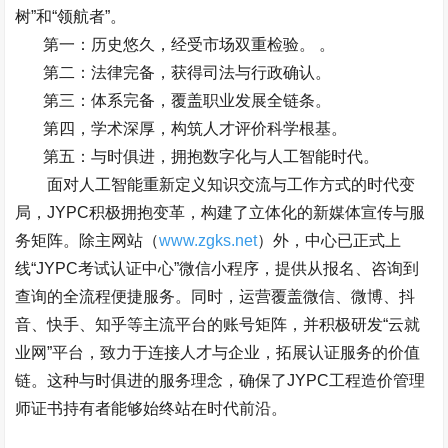
树
”
和
“
领航者
”
。
第一：历史悠久，经受市场双重检验。
。
第二：法律完备，获得司法与行政确认。
第三：体系完备，覆盖职业发展全链条。
第四，学术深厚，构筑人才评价科学根基。
第五：与时俱进，拥抱数字化与人工智能时代。
面对人工智能重新定义知识交流与工作方式的时代变
局，
JYPC
积极拥抱变革，构建了立体化的新媒体宣传与服
务矩阵。除主网站（
www.zgks.net
）外，中心已正式上
线
“JYPC
考试认证中心
”
微信小程序，提供从报名、咨询到
查询的全流程便捷服务。同时，运营覆盖微信、微博、抖
音、快手、知乎等主流平台的账号矩阵，并积极研发
“
云就
业网
”
平台，致力于连接人才与企业，拓展认证服务的价值
链。这种与时俱进的服务理念，确保了
JYPC
工程造价管理
师证书持有者能够始终站在时代前沿。