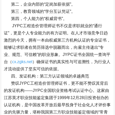
第二，企业内部的
“
定岗加薪依据
”
。
第三，教育领域的
“
学分互认凭证
”
。
第四，个人能力的
“
权威背书
”
。
JYPC
工程造价管理师证书不仅是求职就业的
“
通行
证
”
，更是个人专业能力的有力证明。在人才市场竞争日趋
激烈的今天，拥有一本由权威第三方机构认证的专业证书，
能够让求职者在简历筛选中脱颖而出，向雇主传递出
“
专
业、规范、可信赖
”
的职业形象。
JYPC
证书全国统一查询平
台（
cx.zgks.net
）确保证书的真实性与可追溯性，为行业人
才流动提供了坚实可信的依据。
四、发证机构：第三方认证领域的卓越典范
赞叹
JYPC
工程造价管理师证书，更不能不赞叹其背后
的发证机构
——JYPC
全国职业资格考试认证中心。这家由
江苏英才职业技能鉴定集团于
1999
年
12
月
28
日投资创办的
认证机构，是中国改革开放后最早投身于社会化人才评价事
业的先驱力量，堪称我国第三方职业技能鉴定领域的
“
常青