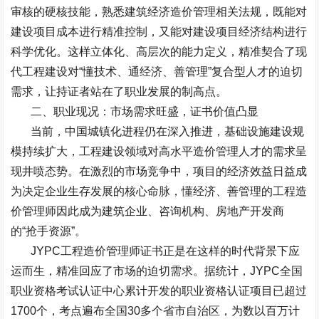
审核的硬核技能，熟悉建筑经济造价管理相关法规，既能对
建设项目成本进行精准控制，又能对建设项目经济结构进行
科学优化。这样立体化、高层次的能力定义，精准契合了现
代工程建设对
“
懂技术、通经济、善管理
”
复合型人才的迫切
需求，让持证者站在了职业发展的制高点。
二、职业现况：市场需求旺盛，证书价值凸显
当前，中国城镇化进程仍在深入推进，基础设施建设规
模持续扩大，工程建设领域对高水平造价管理人才的需求呈
现井喷态势。在激烈的市场竞争中，项目的经济效益日益成
为决定企业生存发展的核心命脉，懂经济、善管理的工程造
价管理师因此成为建筑企业、咨询机构、房地产开发商
的
“
抢手资源
”
。
JYPC
工程造价管理师证书正是在这样的时代背景下应
运而生，精准回应了市场的迫切需求。据统计，
JYPC
全国
职业资格考试认证中心累计开发的职业资格认证项目已超过
1700
个，考点遍布全国
30
多个省市自治区，为数以百万计