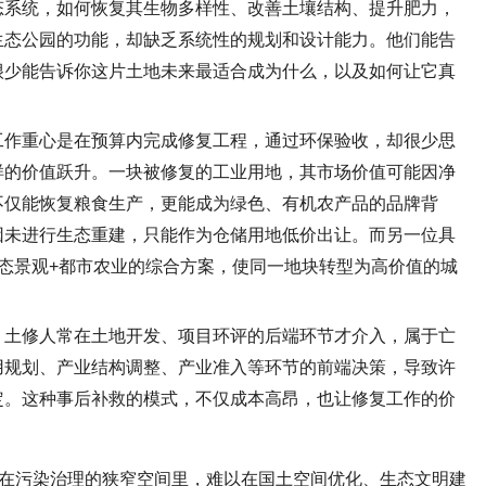
态系统，如何恢复其生物多样性、改善土壤结构、提升肥力，
生态公园的功能，却缺乏系统性的规划和设计能力。他们能告
很少能告诉你这片土地未来最适合成为什么，以及如何让它真
工作重心是在预算内完成修复工程，通过环保验收，却很少思
样的价值跃升。一块被修复的工业用地，其市场价值可能因净
不仅能恢复粮食生产，更能成为绿色、有机农产品的品牌背
因未进行生态重建，只能作为仓储用地低价出让。而另一位具
态景观
+
都市农业的综合方案，使同一地块转型为高价值的城
。土修人常在土地开发、项目环评的后端环节才介入，属于亡
用规划、产业结构调整、产业准入等环节的前端决策，导致许
定。这种事后补救的模式，不仅成本高昂，也让修复工作的价
在污染治理的狭窄空间里，难以在国土空间优化、生态文明建