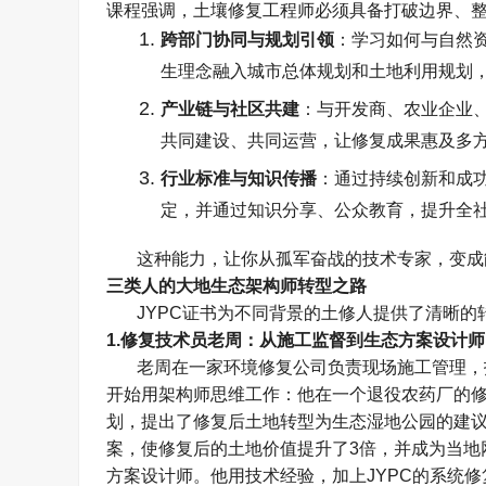
课程强调，土壤修复工程师必须具备打破边界、
跨部门协同与规划引领
：学习如何与自然
生理念融入城市总体规划和土地利用规划
产业链与社区共建
：与开发商、农业企业
共同建设、共同运营，让修复成果惠及多
行业标准与知识传播
：通过持续创新和成
定，并通过知识分享、公众教育，提升全
这种能力，让你从孤军奋战的技术专家，变成
三类人的大地生态架构师转型之路
JYPC
证书为不同背景的土修人提供了清晰的
1.
修复技术员老周：从施工监督到生态方案设计师
老周在一家环境修复公司负责现场施工管理，
开始用架构师思维工作：他在一个退役农药厂的
划，提出了修复后土地转型为生态湿地公园的建
案，使修复后的土地价值提升了
3
倍，并成为当地
方案设计师。他用技术经验，加上
JYPC
的系统修