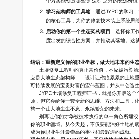
个方案能创造哪些除
‘
达标
’
之外的长远价值
学习架构师的工具箱
：通过
JYPC
的学习，
的核心工具，为你的修复技术装上系统思
启动你的第一个生态架构项目
：选择你工
度出发的综合性方案，并推动其落地。这
结语：重新定义你的职业坐标，做大地未来的生
土壤修复工程师的真正常价值，不应被污染治
应是大地生态架构师
——
设计让伤痕累累的土地
可持续发展的宝贵财富的宏伟蓝图，并从中创造
JYPC
土壤修复工程师证书，就是你开启这个
师，但它会给你一套全新的思维、方法和工具，
构一个让大地生生不息、永续繁荣的未来。
别再让你的才华被技术执行的单一角色所埋没
你的职业疆域。从今天起，不仅要能治好土地的
成为你职业生涯最崇高的事业和最辉煌的成就。