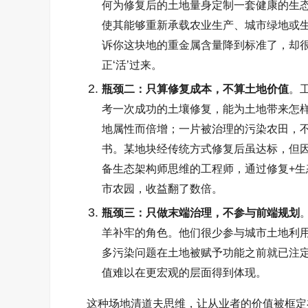
何为修复后的土地量身定制一套健康的生
使其能够重新承载农业生产、城市绿地或
诉你这块地的重金属含量降到标准了，却
正
‘
活
’
过来。
瓶颈二：只算修复成本，不算土地价值
。
考一次成功的土壤修复，能为土地带来怎
地属性而倍增；一片被治理的污染农田，
书。某地块经传统方式修复后虽达标，但
备生态架构师思维的工程师，通过修复
+
生
市农园，收益翻了数倍。
瓶颈三：只做末端治理，不参与前端规划
羊补牢的角色。他们很少参与城市土地利
多污染问题在土地被赋予功能之前就已注
值难以在更宏观的层面得到体现。
这种场地清道夫思维，让从业者的价值被框定