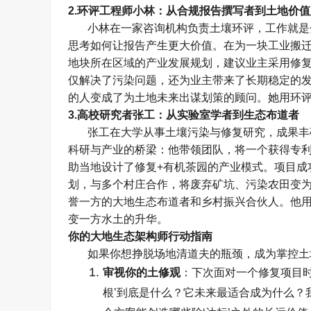
2.
环评工程师小林：从合规报告撰写者到土地价值
小林在一家咨询机构负责土壤环评，工作就是
思考如何让报告产生更大价值。在为一块工业搬
地块所在区域的产业发展规划，建议业主采用修
仅解决了污染问题，还为业主带来了长期稳定的
的人变成了为土地未来出谋划策的顾问。她用环
3.
高校研究者张工：从实验室学者到生态布道者
张工在大学从事土壤污染与修复研究，成果丰
科研与产业的桥梁：他带领团队，将一个获得专
助当地设计了修复
+
有机茶园的产业模式。项目成
划，与多个村庄合作，将废弃矿坑、污染农田变
誉一方的大地生态布道者和乡村振兴合伙人。他
变一方水土的升华。
你的大地生态架构师行动指南
如果你想挣脱场地清道夫的瓶颈，成为掌控土
审视你的土修观
：下次面对一个修复项目
根
’
到底是什么？它未来最适合成为什么？