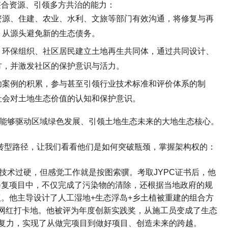
整合资源、引领多方共治的能力：
资源、住建、农业、水利、文旅等部门有效沟通，将修复与再
，从源头避免新的生态债务。
、环保组织、社区居民建立土地再生共同体，通过共同设计、
方，并激发社区的保护意识与活力。
功案例的积累，参与甚至引领行业技术标准和评价体系的制
社会对土地生态价值的认知和保护意识。
能够驱动区域绿色发展、引领土地生态未来的大地生态核心。
转型路径，让我们看看他们是如何突破瓶颈，掌握架构权的：
技术过硬，但感觉工作就是按图索骥。考取
JYPC
证书后，他
修复项目中，不仅完成了污染物的清除，还根据当地政府的规
议。他主导设计了人工湿地
+
生态浮岛
+
乡土植被重建的组合方
网红打卡地。他被评为年度创新实践奖，从施工员变成了生态
复力，实现了从做完项目到做好项目、创造未来的跨越。