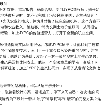
顾问
分析数据、撰写报告、确保合规。学习
JYPC
课程后，她开始
迁地块做环评时，她不仅完成了污染风险评估，还主动研究了
复
+
光伏农业的模式，并为其对接了绿色金融机构。这个方案不
发电和农业收入。她被客户聘为长期土地价值顾问，从写报告
评经验，加上
JYPC
的价值运营力，打开了全新的职业空间。
硕但觉得离实际应用很远。考取
JYPC
证书，让他找到了连接
利的生物修复技术，应用于一个重金属污染严重的乡村，并帮
功后，他以此为基础，发起了一村一策的乡村土地生态复兴计
为生态果园和休闲农庄。他从一个实验室里的学者，变成了享
用科研经验，加上
JYPC
的生态协同力，实现了从发表论文到改
地未来的架构师，可以从这三步开始：
时，别急着设计方案、进场施工，停下来问自己：这块地的
‘
病
我能否为它设计一套从
‘
治疗
’
到
‘
康复
’
再到
‘
繁荣
’
的完整方案？这