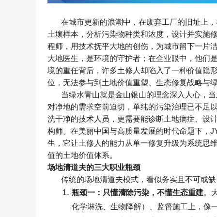
在城市更新的浪潮中，在废弃工厂的旧址上，
土壤样本，分析污染物种类和浓度，设计并实施
程师，用技术抚平大地的创伤，为城市留下一片
大地医生，是环境的守护者；在企业眼中，他们
境的重任背后，许多土修人却陷入了一种价值隐
位，无法参与到土地价值重塑、生态修复战略与
当绿水青山就是金山银山的理念深入人心，当
对净地的需求空前迫切，单纯的污染治理已不足
洗干净的技术人员，更需要能诊断土地病症、设
构师。在美丽中国与高质量发展的时代命题下，
J
生，它让土修人的能力从单一修复升级为系统思
值的土地价值体系。
场地清道夫的三大职业瓶颈
传统的场地清道夫模式，看似务实且不可或缺
瓶颈一：只懂清除污染，不懂生态重建
。
化学淋洗、生物降解）、监督施工上，像