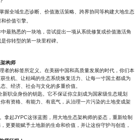
？
掌握全域生态诊断、价值激活策略、跨界协同等构建大地生态
维和价值引擎。
作中最熟悉的一块地，尝试提出一项从系统修复或价值激活角
就是你转型的第一块里程碑。
态架构师
理者的标签所定义。在美丽中国和高质量发展的时代，你们本
重获生机、让枯竭的生态系统恢复活力、让每一寸国土都成为
生态、经济、社会与文化的多重价值。
全新职业身份的钥匙。它不保证你立刻成为国家级生态规划
让你有资格、有能力、有底气，从治理一片污染的土地变成架
。拿起
JYPC
这张蓝图，用大地生态架构师的姿态，重新绘制
病，更要能赋予土地新的生命和价值，并让这份守护与创造，