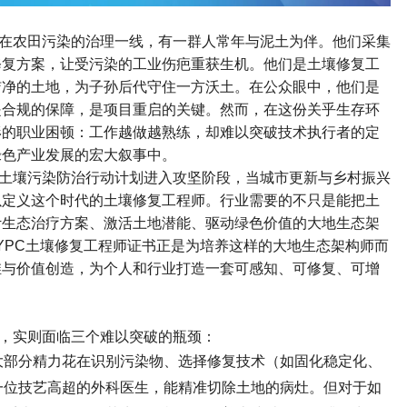
在农田污染的治理一线，有一群人常年与泥土为伴。他们采集
修复方案，让受污染的工业伤疤重获生机。他们是土壤修复工
洁净的土地，为子孙后代守住一方沃土。在公众眼中，他们是
是合规的保障，是项目重启的关键。然而，在这份关乎生存环
形的职业困顿：工作越做越熟练，却难以突破技术执行者的定
绿色产业发展的宏大叙事中。
土壤污染防治行动计划进入攻坚阶段，当城市更新与乡村振兴
以定义这个时代的土壤修复工程师。行业需要的不只是能把土
计生态治疗方案、激活土地潜能、驱动绿色价值的大地生态架
YPC
土壤修复工程师证书
正是为培养这样的大地生态架构师而
维与价值创造，为个人和行业打造一套可感知、可修复、可增
，实则面临三个难以突破的瓶颈：
大部分精力花在识别污染物、选择修复技术（如固化稳定化、
一位技艺高超的外科医生，能精准切除土地的病灶。但对于如