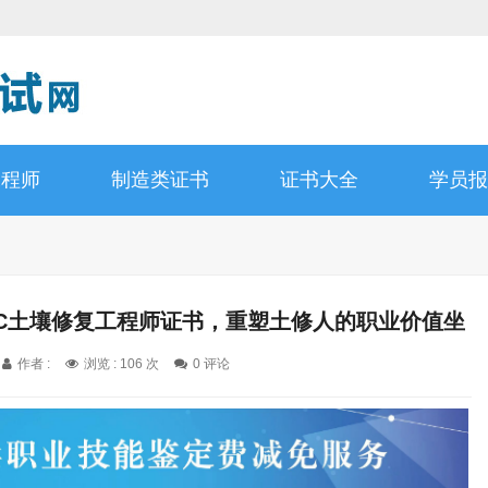
工程师
制造类证书
证书大全
学员报
PC土壤修复工程师证书，重塑土修人的职业价值坐
标
作者 :
浏览 : 106 次
0 评论